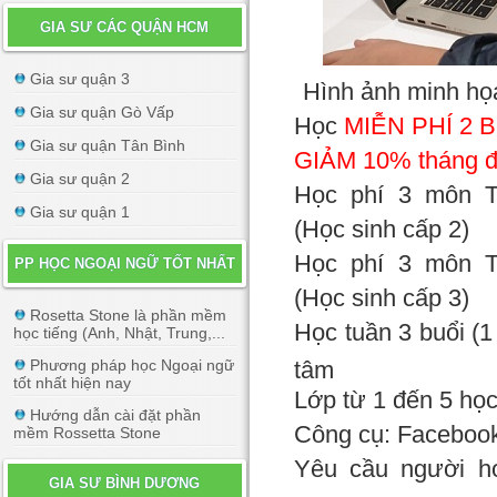
GIA SƯ CÁC QUẬN HCM
Gia sư quận 3
Hình ảnh minh họa
Gia sư quận Gò Vấp
Học
MIỄN PHÍ 2 
Gia sư quận Tân Bình
GIẢM 10% tháng 
Gia sư quận 2
Học phí 3 môn 
Gia sư quận 1
(Học sinh cấp 2)
Học phí 3 môn 
PP HỌC NGOẠI NGỮ TỐT NHẤT
(Học sinh cấp 3)
Rosetta Stone là phần mềm
Học tuần 3 buổi (1
học tiếng (Anh, Nhật, Trung,...
Phương pháp học Ngoại ngữ
tâm
tốt nhất hiện nay
Lớp từ 1 đến 5 học
Hướng dẫn cài đặt phần
Công cụ: Facebook,
mềm Rossetta Stone
Yêu cầu người họ
GIA SƯ BÌNH DƯƠNG