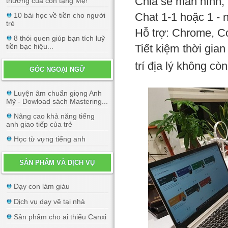
Chia sẻ màn hình, t
thương của con tặng Mẹ!
Chat 1-1 hoặc 1 - n
10 bài học về tiền cho người
trẻ
Hỗ trợ: Chrome, C
8 thói quen giúp bạn tích luỹ
tiền bạc hiệu...
Tiết kiệm thời gian
trí địa lý không còn
GÓC NGOẠI NGỮ
Luyện âm chuẩn giọng Anh
Mỹ - Dowload sách Mastering...
Nâng cao khả năng tiếng
anh giao tiếp của trẻ
Học từ vựng tiếng anh
SẢN PHẨM VÀ DỊCH VỤ
Dạy con làm giàu
Dịch vụ dạy vẽ tại nhà
Sản phẩm cho ai thiếu Canxi