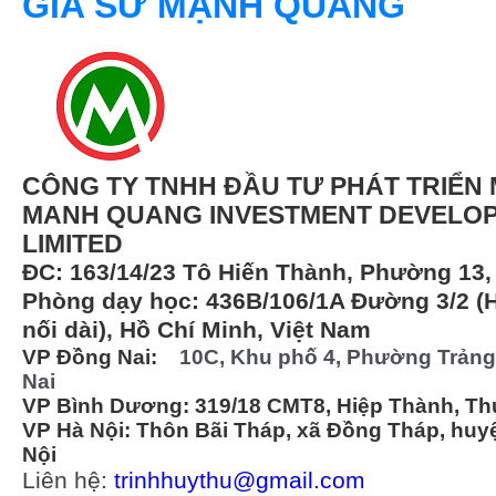
GIA SƯ MẠNH QUANG
CÔNG TY TNHH ĐẦU TƯ PHÁT TRIỂ
MANH QUANG INVESTMENT DEVELO
LIMITED
ĐC: 163/14/23 Tô Hiến Thành, Phường 13
Phòng dạy học: 436B/106/1A Đường 3/2 
nối dài), Hồ Chí Minh, Việt Nam
VP Đồng Nai:
10C, Khu phố 4, Phường Trảng
Nai
VP Bình Dương: 319/18 CMT8, Hiệp Thành, Th
VP Hà Nội: Thôn Bãi Tháp, xã Đồng Tháp, hu
Nội
Liên hệ:
trinhhuythu@gmail.com