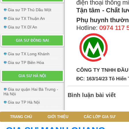
điện thoại thông m
Tận tâm - Chất lư
Gia sư TP Thủ Dầu Một
Gia sư TX Thuận An
Phụ huynh thườn
Hotline:
0974 117 
Gia sư TX Dĩ An
GIA SƯ ĐỒNG NAI
Gia sư TX Long Khánh
Gia sư TP Biên Hòa
CÔNG TY TNHH ĐẦU
GIA SƯ HÀ NỘI
ĐC: 163/14/23 Tô Hiến
Gia sư quận Hai Bà Trưng -
Hà Nội
Bình luận bài viết
Gia sư TP Hà Nội
TRANG CHỦ
GIỚI THIỆU
CÁC LỚP GIA SƯ